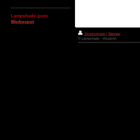
Lampshade goes
Werbespot
Druckversion
|
Sitemap
© Lampshade - Visual Art