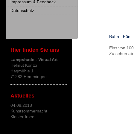
Impressum & Feedback
Datenschutz
Bahn - Fünf
Eins von 100
Hier finden Sie uns
Zu sehen ab 
Lampshade - Visual Art
Helmut Kontzi
Hagmühle 1
71282 Hemmingen
Aktuelles
04.08.2018
Kunstsommernacht
Kloster Irsee